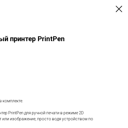
й принтер PrintPen
в комплекте.
ер PrintPen для ручной печати в режиме 2D
т или изображение, просто водя устройством по