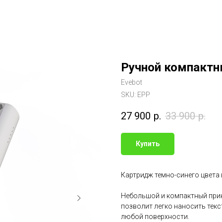
Ручной компактны
Evebot
SKU:
EPP
27 900
р.
33 900
р.
Купить
Картридж темно-синего цвета 
Небольшой и компактный принт
позволит легко наносить текс
любой поверхности.