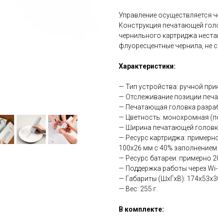
Управление осуществляется ч
Конструкция печатающей гол
чернильного картриджа неста
флуоресцентные чернила, не с
Характеристики:
— Тип устройства: ручной при
— Отслеживание позиции печ
— Печатающая головка разраб
— Цветность: монохромная (п
— Ширина печатающей головки
— Ресурс картриджа: примерн
100х26 мм с 40% заполнением
— Ресурс батареи: примерно 20
— Поддержка работы через Wi-F
— Габариты (ШхГхВ): 174х53х3
— Вес: 255 г.
В комплекте: