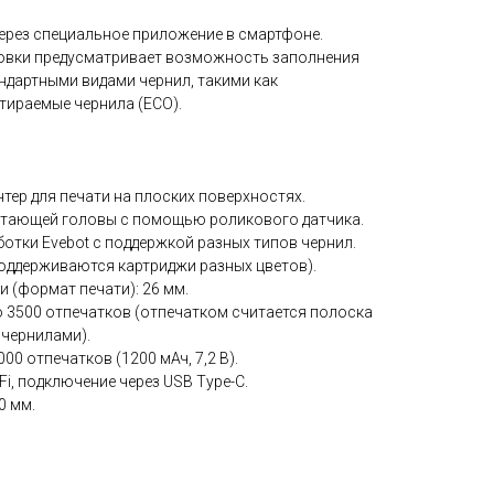
ерез специальное приложение в смартфоне.
овки предусматривает возможность заполнения
ндартными видами чернил, такими как
тираемые чернила (ECO).
нтер для печати на плоских поверхностях.
атающей головы с помощью роликового датчика.
отки Evebot с поддержкой разных типов чернил.
оддерживаются картриджи разных цветов).
 (формат печати): 26 мм.
о 3500 отпечатков (отпечатком считается полоска
 чернилами).
00 отпечатков (1200 мАч, 7,2 В).
i, подключение через USB Type-C.
0 мм.